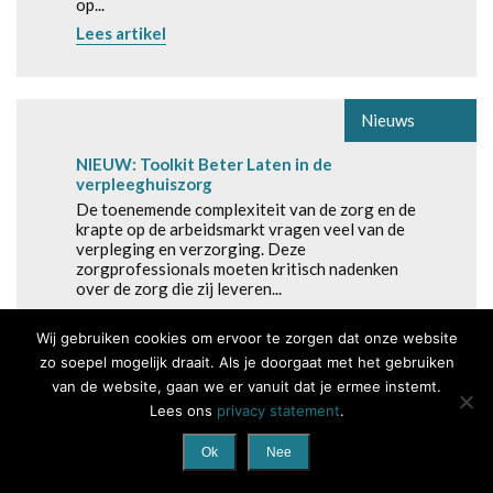
op...
Lees artikel
Nieuws
NIEUW: Toolkit Beter Laten in de
verpleeghuiszorg
De toenemende complexiteit van de zorg en de
krapte op de arbeidsmarkt vragen veel van de
verpleging en verzorging. Deze
zorgprofessionals moeten kritisch nadenken
over de zorg die zij leveren...
Lees artikel
Wij gebruiken cookies om ervoor te zorgen dat onze website
zo soepel mogelijk draait. Als je doorgaat met het gebruiken
van de website, gaan we er vanuit dat je ermee instemt.
Evenement
Lees ons
privacy statement
.
Inspiratiebijeenkomst Toekomstbestendige
Ok
Nee
Wijkverpleging
Inspiratiebijeenkomst Academische