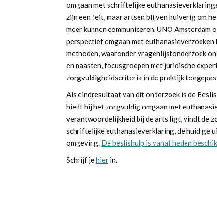
omgaan met schriftelijke euthanasieverklaring
zijn een feit, maar artsen blijven huiverig om h
meer kunnen communiceren. UNO Amsterdam onde
perspectief omgaan met euthanasieverzoeken bi
methoden, waaronder vragenlijstonderzoek ond
en naasten, focusgroepen met juridische expert
zorgvuldigheidscriteria in de praktijk toegepa
Als eindresultaat van dit onderzoek is de Besl
biedt bij het zorgvuldig omgaan met euthanas
verantwoordelijkheid bij de arts ligt, vindt de 
schriftelijke euthanasieverklaring, de huidige 
omgeving.
De beslishulp is vanaf heden beschik
Schrijf je
hier
in.