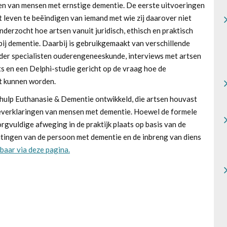
en van mensen met ernstige dementie. De eerste uitvoeringen
et leven te beëindigen van iemand met wie zij daarover niet
rzocht hoe artsen vanuit juridisch, ethisch en praktisch
j dementie. Daarbij is gebruikgemaakt van verschillende
er specialisten ouderengeneeskunde, interviews met artsen
s en een Delphi-studie gericht op de vraag hoe de
st kunnen worden.
ishulp Euthanasie & Dementie ontwikkeld, die artsen houvast
ieverklaringen van mensen met dementie. Hoewel de formele
zorgvuldige afweging in de praktijk plaats op basis van de
uitingen van de persoon met dementie en de inbreng van diens
baar via deze pagina.