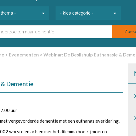
me
>
Evenementen
>
Webinar: De Beslishulp Euthanasie & Deme
e & Dementie
17.00 uur
 met vergevorderde dementie met een euthanasieverklaring.
 2002 worstelen artsen met het dilemma hoe zij moeten