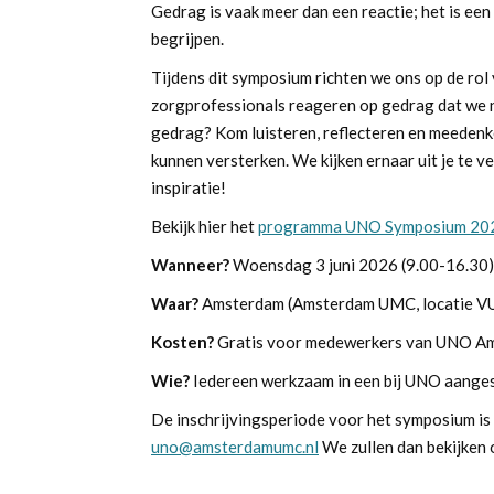
Gedrag is vaak meer dan een reactie; het is ee
begrijpen.
Tijdens dit symposium richten we ons op de ro
zorgprofessionals reageren op gedrag dat we ni
gedrag? Kom luisteren, reflecteren en meedenk
kunnen versterken. We kijken ernaar uit je te 
inspiratie!
Bekijk hier het
programma UNO Symposium 20
Wanneer?
Woensdag 3 juni 2026 (9.00-16.30)
Waar?
Amsterdam (Amsterdam UMC, locatie VU
Kosten?
Gratis voor medewerkers van UNO Am
Wie?
Iedereen werkzaam in een bij UNO aange
De inschrijvingsperiode voor het symposium is 
uno@amsterdamumc.nl
We zullen dan bekijken o