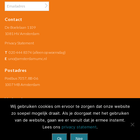
Contact
De Boelelaan 1109
1081 HV Amsterdam
Privacy Statement
T
020 444 8374 (alleen op woensdag)
E
uno@amsterdamumc.nl
Postadres
Postbus 7057, 8B-06
1007 MB Amsterdam
Verbonden met
Wij gebruiken cookies om ervoor te zorgen dat onze website
Amsterdam UMC
zo soepel mogelijk draait. Als je doorgaat met het gebruiken
van de website, gaan we er vanuit dat je ermee instemt.
Social Media
Lees ons
privacy statement
.
Ok
Nee