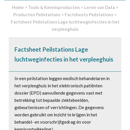
Home
>
Tools & Kennisproducten
>
Leren van Data
>
Producten Peilstations
>
Factsheets Peilstations
>
Factsheet Peilstations Lage luchtweginfecties in het
verpleeghuis
Factsheet Peilstations Lage
luchtweginfecties in het verpleeghuis
In een peilstation leggen medisch behandelaren in
het verpleeghuis in het elektronisch patiënten
dossier (EPD) aanvullende gegevens vast met
betrekking tot bepaalde ziektebeelden,
gebeurtenissen of verrichtingen. De gegevens
worden gebruikt om inzicht te krijgen in het
behandel- en voorschrijfgedrag én voor
kennisontwikkeling.\