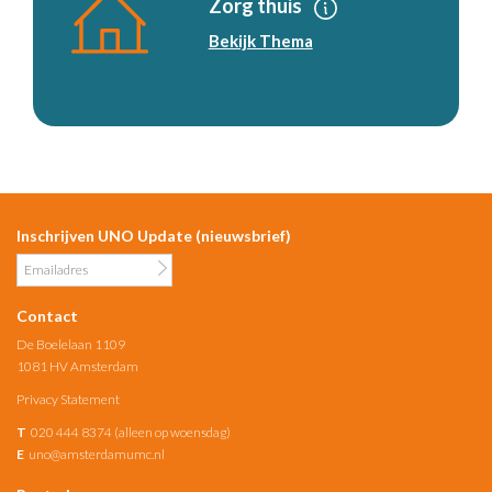
Zorg thuis
Bekijk Thema
Inschrijven UNO Update (nieuwsbrief)
Contact
De Boelelaan 1109
1081 HV Amsterdam
Privacy Statement
T
020 444 8374 (alleen op woensdag)
E
uno@amsterdamumc.nl