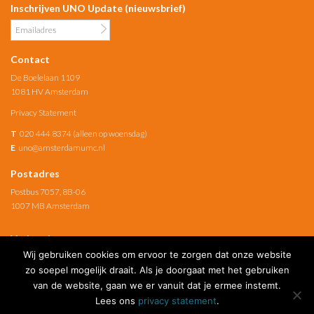
Inschrijven UNO Update (nieuwsbrief)
Contact
De Boelelaan 1109
1081 HV Amsterdam
Privacy Statement
T
020 444 8374 (alleen op woensdag)
E
uno@amsterdamumc.nl
Postadres
Postbus 7057, 8B-06
1007 MB Amsterdam
Verbonden met
Wij gebruiken cookies om ervoor te zorgen dat onze website
Amsterdam UMC
zo soepel mogelijk draait. Als je doorgaat met het gebruiken
van de website, gaan we er vanuit dat je ermee instemt.
Social Media
Lees ons
privacy statement
.