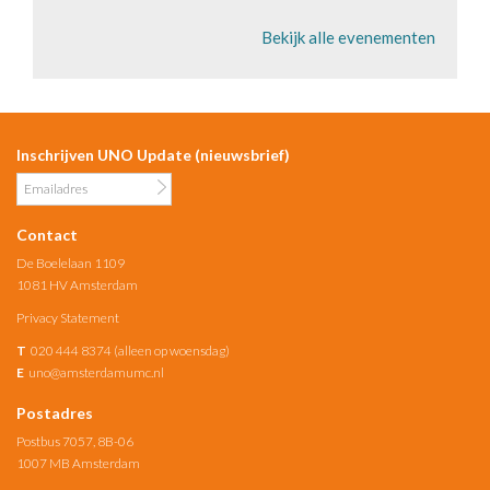
Bekijk alle evenementen
Inschrijven UNO Update (nieuwsbrief)
Contact
De Boelelaan 1109
1081 HV Amsterdam
Privacy Statement
T
020 444 8374 (alleen op woensdag)
E
uno@amsterdamumc.nl
Postadres
Postbus 7057, 8B-06
1007 MB Amsterdam