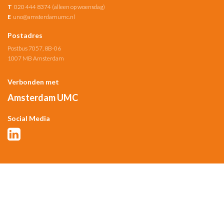
T
020 444 8374 (alleen op woensdag)
E
uno@amsterdamumc.nl
Postadres
Postbus 7057, 8B-06
1007 MB Amsterdam
Verbonden met
Amsterdam UMC
Social Media