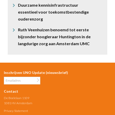
Duurzame kennisinfrastructuur
essentieel voor toekomstbestendige
ouderenzorg
Ruth Veenhuizen benoemd tot eerste
bijzonder hoogleraar Huntington in de
langdurige zorg aan Amsterdam UMC
Inschrijven UNO Update (nieuwsbrief)
Contact
De Boelelaan 1109
1081 HV Amsterdam
Privacy Statement