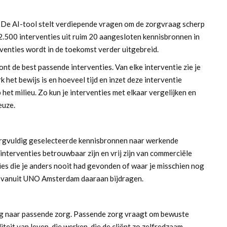
. De AI-tool stelt verdiepende vragen om de zorgvraag scherp
2.500 interventies uit ruim 20 aangesloten kennisbronnen in
rventies wordt in de toekomst verder uitgebreid.
 de best passende interventies. Van elke interventie zie je
 het bewijs is en hoeveel tijd en inzet deze interventie
het milieu. Zo kun je interventies met elkaar vergelijken en
euze.
orgvuldig geselecteerde kennisbronnen naar werkende
interventies betrouwbaar zijn en vrij zijn van commerciële
ies die je anders nooit had gevonden of waar je misschien nog
wij vanuit UNO Amsterdam daaraan bijdragen.
g naar passende zorg. Passende zorg vraagt om bewuste
teit van leven, die werken, die de cliënt zo zelfredzaam