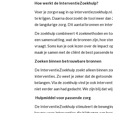
Hoe werkt de InterventieZoekhulp?
Voer je zorgvraag in op interventiezoekhulp.nl
te krijgen. Daarna doorzoekt de tool meer dan 
de langdurige zorg. Dit aantal bronnen en inte
De zoekhulp combineert 4 zoekmethoden en toont
een samenvatting, wat de bronnen zijn, hoe sterk
vraagt. Soms kun je ook lezen over de impact op 
maak je samen met de cliënt de best passende k
Zoeken binnen betrouwbare bronnen
De InterventieZoekhulp zoekt alleen binnen z
interventies. Zo weet je zeker dat de getoonde 
belangen. Via de zoekhulp vind je ook intervent
niet eerder aan had gedacht. We zijn blij dat 
Hulpmiddel voor passende zorg
De InterventieZoekhulp stimuleert de bewegin
keuzes voor interventies die bijdragen aan kwali