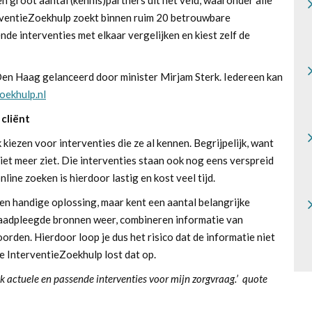
ventieZoekhulp zoekt binnen ruim 20 betrouwbare
de interventies met elkaar vergelijken en kiest zelf de
Den Haag gelanceerd door minister Mirjam Sterk. Iedereen kan
oekhulp.nl
 cliënt
kiezen voor interventies die ze al kennen. Begrijpelijk, want
niet meer ziet. Die interventies staan ook nog eens verspreid
ine zoeken is hierdoor lastig en kost veel tijd.
en handige oplossing, maar kent een aantal belangrijke
eraadpleegde bronnen weer, combineren informatie van
rden. Hierdoor loop je dus het risico dat de informatie niet
. De InterventieZoekhulp lost dat op.
k actuele en passende interventies voor mijn zorgvraag.’
quote