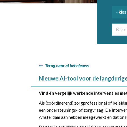
Terug naar al het nieuws
Nieuwe AI-tool voor de langdurig
Vind én vergelijk werkende interventies me
Als (coördinerend) zorgprofessional of beleids
een ondersteunings- of zorgvraag. De Intervent
Amsterdam aan hebben meegewerkt en dat onze i
De tool is ontwikkeld door Vilans, samen met ee