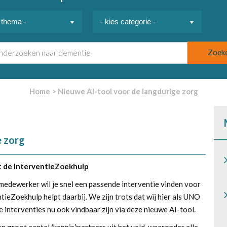
Home
>
Nieuwe AI-tool voor de langdurige zorg
e zorg
t de InterventieZoekhulp
medewerker wil je snel een passende interventie vinden voor
ieZoekhulp helpt daarbij. We zijn trots dat wij hier als UNO
nterventies nu ook vindbaar zijn via deze nieuwe AI-tool.
n groot aantal (kennis)partners uit het veld, waaronder alle