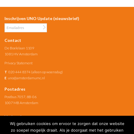
Inschrijven UNO Update (nieuwsbrief)
Contact
De Boelelaan 1109
1081 HV Amsterdam
Privacy Statement
T
020 444 8374 (alleen op woensdag)
E
uno@amsterdamumc.nl
Postadres
Postbus 7057, 8B-06
1007 MB Amsterdam
Verbonden met
Wij gebruiken cookies om ervoor te zorgen dat onze website
Amsterdam UMC
zo soepel mogelijk draait. Als je doorgaat met het gebruiken