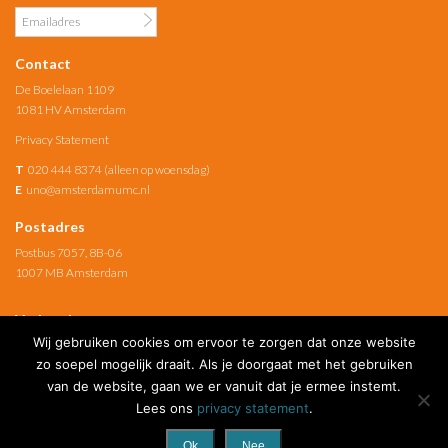
Contact
De Boelelaan 1109
1081 HV Amsterdam
Privacy Statement
T
020 444 8374 (alleen op woensdag)
E
uno@amsterdamumc.nl
Postadres
Postbus 7057, 8B-06
1007 MB Amsterdam
Verbonden met
Wij gebruiken cookies om ervoor te zorgen dat onze website
Amsterdam UMC
zo soepel mogelijk draait. Als je doorgaat met het gebruiken
van de website, gaan we er vanuit dat je ermee instemt.
Social Media
Lees ons
privacy statement
.
Ok
Nee