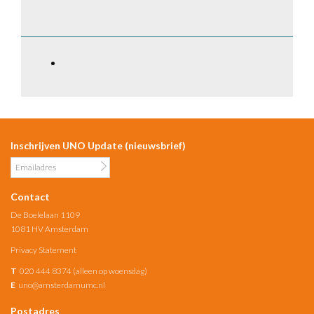
Inschrijven UNO Update (nieuwsbrief)
Contact
De Boelelaan 1109
1081 HV Amsterdam
Privacy Statement
T
020 444 8374 (alleen op woensdag)
E
uno@amsterdamumc.nl
Postadres