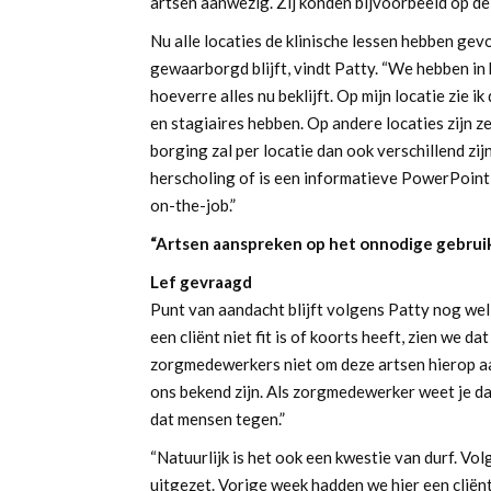
artsen aanwezig. Zij konden bijvoorbeeld op d
Nu alle locaties de klinische lessen hebben gevo
gewaarborgd blijft, vindt Patty. “We hebben in
hoeverre alles nu beklijft. Op mijn locatie zie
en stagiaires hebben. Op andere locaties zijn z
borging zal per locatie dan ook verschillend zij
herscholing of is een informatieve PowerPoint
on-the-job.”
“Artsen aanspreken op het onnodige gebruik 
Lef gevraagd
Punt van aandacht blijft volgens Patty nog wel
een cliënt niet fit is of koorts heeft, zien we dat
zorgmedewerkers niet om deze artsen hierop aan
ons bekend zijn. Als zorgmedewerker weet je d
dat mensen tegen.”
“Natuurlijk is het ook een kwestie van durf. Volg
uitgezet. Vorige week hadden we hier een cliënt