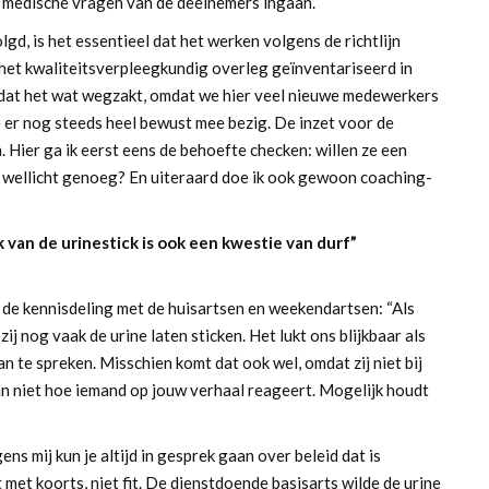
e medische vragen van de deelnemers ingaan.”
lgd, is het essentieel dat het werken volgens de richtlijn
 het kwaliteitsverpleegkundig overleg geïnventariseerd in
 ik dat het wat wegzakt, omdat we hier veel nieuwe medewerkers
e er nog steeds heel bewust mee bezig. De inzet voor de
n. Hier ga ik eerst eens de behoefte checken: willen ze een
 wellicht genoeg? En uiteraard doe ik ook gewoon coaching-
van de urinestick is ook een kwestie van durf”
 de kennisdeling met de huisartsen en weekendartsen: “Als
 zij nog vaak de urine laten sticken. Het lukt ons blijkbaar als
 te spreken. Misschien komt dat ook wel, omdat zij niet bij
an niet hoe iemand op jouw verhaal reageert. Mogelijk houdt
ens mij kun je altijd in gesprek gaan over beleid dat is
 met koorts, niet fit. De dienstdoende basisarts wilde de urine