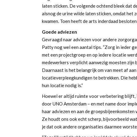
laten sticken. De volgende ochtend bleek dat de 
alsnog de urine wilde laten sticken, omdat het 
kwamen. Toen heeft de arts inderdaad besloten d
Goede adviezen
Gevraagd naar adviezen voor andere zorgorganis
Patty nog wel een aantal tips. “Zorg in ieder 
met een projectgroep en op iedere locatie werd
medewerkers verplicht aanwezig moesten zijn bi
Daarnaast is het belangrijk om van meet af aa
locatieverpleegkundigen te betrekken. Die hebbe
hun locatie nodig is.”
Hoewel er altijd ruimte voor verbetering blijft,
door UNO Amsterdam – en met name door imple
haar adviezen en aan de groepsbijeenkomsten w
Ze houdt ons ook echt scherp, bijvoorbeeld wat 
je dat ook andere organisaties daarmee worstel