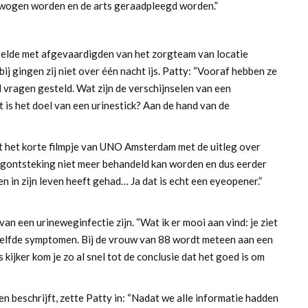
rwogen worden en de arts geraadpleegd worden.”
telde met afgevaardigden van het zorgteam van locatie
ij gingen zij niet over één nacht ijs. Patty: “Vooraf hebben ze
vragen gesteld. Wat zijn de verschijnselen van een
 is het doel van een urinestick? Aan de hand van de
t het korte filmpje van UNO Amsterdam met de uitleg over
ongontsteking niet meer behandeld kan worden en dus eerder
n in zijn leven heeft gehad… Ja dat is echt een eyeopener.”
van een urineweginfectie zijn. “Wat ik er mooi aan vind: je ziet
elfde symptomen. Bij de vrouw van 88 wordt meteen aan een
 kijker kom je zo al snel tot de conclusie dat het goed is om
beschrijft, zette Patty in: “Nadat we alle informatie hadden