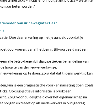
dige urinesticks – inclusief onnodige antibiotica – weten te
og maar beter worden.”
 vermoeden van urineweginfecties?
lis
catie. Doe daar ervaring op met je aanpak, voordat je
moet doorvoeren, vanaf het begin. Bijvoorbeeld met een
 neem alle betrokkenen bij diagnostiek en behandeling van
p de hoogte van de nieuwe werkwijze.
euwe kennis op te doen. Zorg dat dat tijdens werktijd kan.
ten, kun je een pragmatische voor- en nameting doen, zoals
ticks. Ook subjectieve informatie is bruikbaar.
cht. Zorg voor duidelijkheid over het eigenaarschap na
het borgen en treedt op als medewerkers in oud gedrag