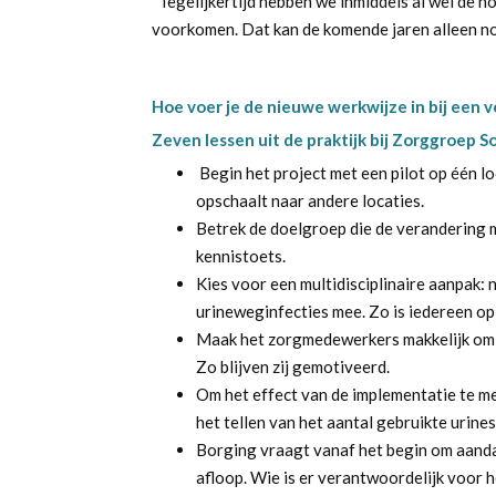
“Tegelijkertijd hebben we inmiddels al wel de no
voorkomen. Dat kan de komende jaren alleen n
Hoe voer je de nieuwe werkwijze in bij een
Zeven lessen uit de praktijk bij Zorggroep So
Begin het project met een pilot op één lo
opschaalt naar andere locaties.
Betrek de doelgroep die de verandering 
kennistoets.
Kies voor een multidisciplinaire aanpak:
urineweginfecties mee. Zo is iedereen o
Maak het zorgmedewerkers makkelijk om ni
Zo blijven zij gemotiveerd.
Om het effect van de implementatie te me
het tellen van het aantal gebruikte urines
Borging vraagt vanaf het begin om aanda
afloop. Wie is er verantwoordelijk voor 