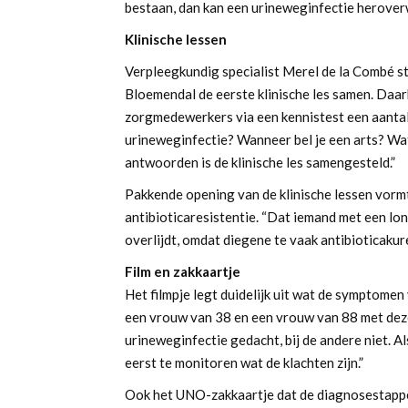
bestaan, dan kan een urineweginfectie herove
Klinische lessen
Verpleegkundig specialist Merel de la Combé s
Bloemendal de eerste klinische les samen. Daarb
zorgmedewerkers via een kennistest een aantal 
urineweginfectie? Wanneer bel je een arts? Wat
antwoorden is de klinische les samengesteld.”
Pakkende opening van de klinische lessen vorm
antibioticaresistentie. “Dat iemand met een l
overlijdt, omdat diegene te vaak antibioticakure
Film en zakkaartje
Het filmpje legt duidelijk uit wat de symptomen 
een vrouw van 38 en een vrouw van 88 met dez
urineweginfectie gedacht, bij de andere niet. Als
eerst te monitoren wat de klachten zijn.”
Ook het UNO-zakkaartje dat de diagnosestappen 