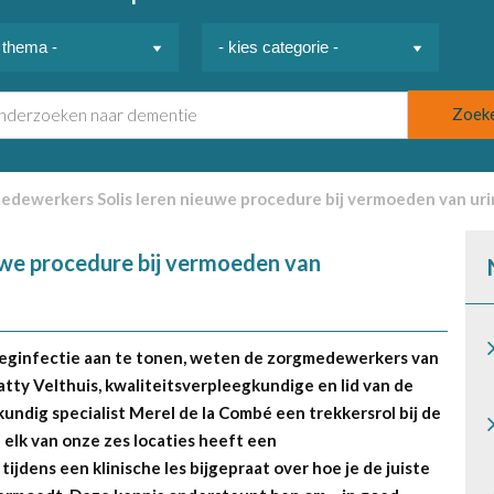
dewerkers Solis leren nieuwe procedure bij vermoeden van ur
we procedure bij vermoeden van
weginfectie aan te tonen, weten de zorgmedewerkers van
Patty Velthuis, kwaliteitsverpleegkundige en lid van de
ndig specialist Merel de la Combé een trekkersrol bij de
 elk van onze zes locaties heeft een
jdens een klinische les bijgepraat over hoe je de juiste