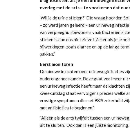
diagnose stelt als je een urineweginfectie
overleg met de arts – te voorkomen dat oude
‘Wil je de urine sticken?’ Die vraag hoorden S
– zo werd jaren geleerd – een urineweginfectie
van verpleeghuisbewoners vaak bacteriën zitten
sticken is dan dus niet zinvol. Zeker als je je b
bijwerkingen, zoals diarree en op de lange termi
pakken.”
Eerst monitoren
De nieuwe inzichten over urineweginfecties zijn
ouderengeneeskunde. Deze gaat veel meer uit v
een urineweginfectie heeft maar de klachten zij
kweekuitslag staat vervolgens precies welke an
ernstige symptomen die met 98% zekerheid wijze
met antibiotica te beginnen.”
“Alleen als de arts twijfelt tussen een urineweg
uit te sluiten. Ook dan is een juiste monitoring