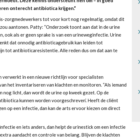
 vermoedt. Deze kennis ondersteunt hen om – in goed
ren onterecht antibiotica krijgen.”
olis-zorgmedewerkers tot voor kort nog regelmatig, omdat dit
 zou aantonen. Patty: “Onderzoek toont aan dat in de urine
, ook als er geen sprake is van een urineweginfectie. Urine
edenkt dat onnodig antibioticagebruik kan leiden tot
jn tot antibioticaresistentie. Alle reden dus om dat aan te
 verwerkt in een nieuwe richtlijn voor specialisten
an het inventariseren van klachten en monitoren. “Als iemand
n nog licht, dan wordt de urine op kweek gezet. Op de
tibiotica kunnen worden voorgeschreven’. Heeft de cliënt
n op een infectie, dan kan de arts ervoor kiezen om direct
infectie en iets anders, dan helpt de urinestick om een infectie
, extra aandacht en controle van belang. Blijven de klachten