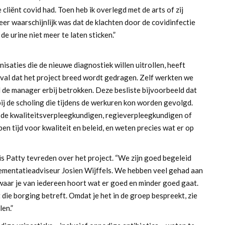
cliënt covid had. Toen heb ik overlegd met de arts of zij
zeer waarschijnlijk was dat de klachten door de covidinfectie
e urine niet meer te laten sticken.”
aties die de nieuwe diagnostiek willen uitrollen, heeft
geval dat het project breed wordt gedragen. Zelf werkten we
 de manager erbij betrokken. Deze besliste bijvoorbeeld dat
j de scholing die tijdens de werkuren kon worden gevolgd.
n de kwaliteitsverpleegkundigen, regieverpleegkundigen of
n tijd voor kwaliteit en beleid, en weten precies wat er op
 is Patty tevreden over het project. “We zijn goed begeleid
mentatieadviseur Josien Wijffels. We hebben veel gehad aan
aar je van iedereen hoort wat er goed en minder goed gaat.
die borging betreft. Omdat je het in de groep bespreekt, zie
en.”