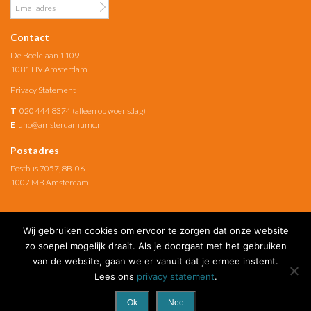
Contact
De Boelelaan 1109
1081 HV Amsterdam
Privacy Statement
T
020 444 8374 (alleen op woensdag)
E
uno@amsterdamumc.nl
Postadres
Postbus 7057, 8B-06
1007 MB Amsterdam
Verbonden met
Wij gebruiken cookies om ervoor te zorgen dat onze website
Amsterdam UMC
zo soepel mogelijk draait. Als je doorgaat met het gebruiken
van de website, gaan we er vanuit dat je ermee instemt.
Social Media
Lees ons
privacy statement
.
Ok
Nee