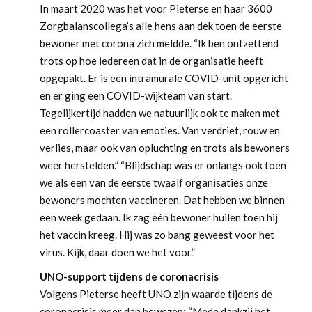
In maart 2020 was het voor Pieterse en haar 3600
Zorgbalanscollega’s alle hens aan dek toen de eerste
bewoner met corona zich meldde. “Ik ben ontzettend
trots op hoe iedereen dat in de organisatie heeft
opgepakt. Er is een intramurale COVID-unit opgericht
en er ging een COVID-wijkteam van start.
Tegelijkertijd hadden we natuurlijk ook te maken met
een rollercoaster van emoties. Van verdriet, rouw en
verlies, maar ook van opluchting en trots als bewoners
weer herstelden.” “Blijdschap was er onlangs ook toen
we als een van de eerste twaalf organisaties onze
bewoners mochten vaccineren. Dat hebben we binnen
een week gedaan. Ik zag één bewoner huilen toen hij
het vaccin kreeg. Hij was zo bang geweest voor het
virus. Kijk, daar doen we het voor.”
UNO-support tijdens de coronacrisis
Volgens Pieterse heeft UNO zijn waarde tijdens de
coronacrisis meer dan bewezen: “Mede dankzij het