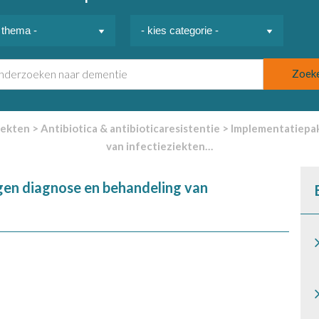
iekten
>
Antibiotica & antibioticaresistentie
>
Implementatiepak
van infectieziekten…
gen diagnose en behandeling van