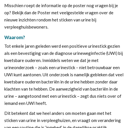
Misschien roept de informatie op de poster nog vragen bij je
op? Bekijk dan de
Poster met veelgestelde vragen
over de
nieuwe inzichten rondom het sticken van urine bij
verpleeghuisbewoners.
Waarom?
Tot enkele jaren geleden werd een positieve urinestick gezien
als een bevestiging van de diagnose urineweginfectie (UWI) bij
kwetsbare ouderen. Inmiddels weten we dat je met
urineonderzoek – zoals een urinestick – niet betrouwbaar een
UWI kunt aantonen. Uit onderzoek is namelijk gebleken dat veel
kwetsbare ouderen bacteriën in de urine hebben zonder daar
klachten van te hebben. De aanwezigheid van bacteriën in de
urine – aangetoond met een urinestick – zegt dus niets over of
iemand een UWI heeft.
Dit betekent dat we heel anders om moeten gaan met het
sticken van urine in verpleeghuizen, en vraagt om verandering
van een routine die is ‘ingebed’ in de dagelijkse praktijk.