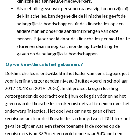
klinische les aan nieuwe medewerkers.
Als niet alle gewenste personen aanwezig kunnen zijn bij
de klinische les, kan degene die de klinische les geeft de
belangrijkste boodschappen uit de klinische les op een
andere manier onder de aandacht brengen van deze
mensen. Bijvoorbeeld door de klinische les per mail toe te
sturen en daarna nog kort mondeling toelichting te
geven op de belangrijkste boodschappen.
Op welke
evidence
is het gebaseerd?
De klinische les is ontwikkeld in het kader van een stageproject
voor leerling verzorgenden niveau 3 (uitgevoerd in schooljaar
2017-2018 en 2019-2020). In dit project kregen leerling
verzorgenden de opdracht om bij hun collega’s vóór en na het
geven van de klinische les een kennistoets af te nemen over het
onderwerp ‘infecties’. Het doel was om na te gaan of het
kennisniveau door de klinische les verhoogd werd. Dit bleek het
geval te zijn: er was een sterke toename in de scores op de
kennistoets (van 33% met een voldoende naar 94% met een