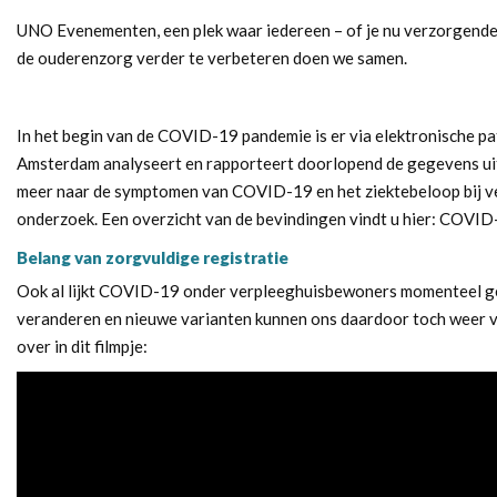
UNO Evenementen, een plek waar iedereen – of je nu verzorgende,
de ouderenzorg verder te verbeteren doen we samen.
In het begin van de COVID-19 pandemie is er via elektronische pa
Amsterdam analyseert en rapporteert doorlopend de gegevens uit
meer naar de symptomen van COVID-19 en het ziektebeloop bij ver
onderzoek. Een overzicht van de bevindingen vindt u hier:
COVID-1
Belang van zorgvuldige registratie
Ook al lijkt COVID-19 onder verpleeghuisbewoners momenteel gep
veranderen en nieuwe varianten kunnen ons daardoor toch weer ver
over in dit filmpje: