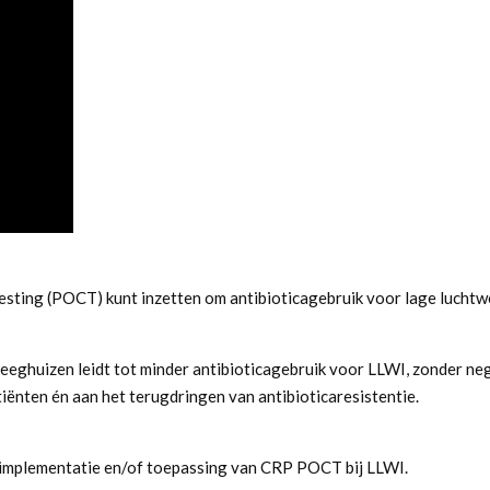
testing (POCT) kunt inzetten om antibioticagebruik voor lage luchtw
eghuizen leidt tot minder antibioticagebruik voor LLWI, zonder ne
tiënten én aan het terugdringen van antibioticaresistentie.
n implementatie en/of toepassing van CRP POCT bij LLWI.