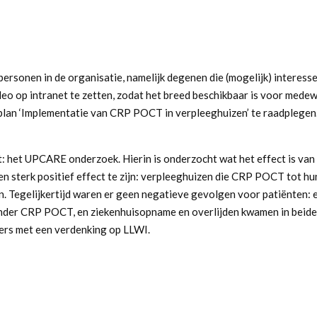
e personen in de organisatie, namelijk degenen die (mogelijk) intere
eo op intranet te zetten, zodat het breed beschikbaar is voor medewer
lan ‘Implementatie van CRP POCT in verpleeghuizen’
te raadplegen
t: het UPCARE onderzoek. Hierin is onderzocht wat het effect is va
n sterk positief effect te zijn: verpleeghuizen die CRP POCT tot hu
 Tegelijkertijd waren er geen negatieve gevolgen voor patiënten: er
nder CRP POCT, en ziekenhuisopname en overlijden kwamen in beide 
ers met een verdenking op LLWI.