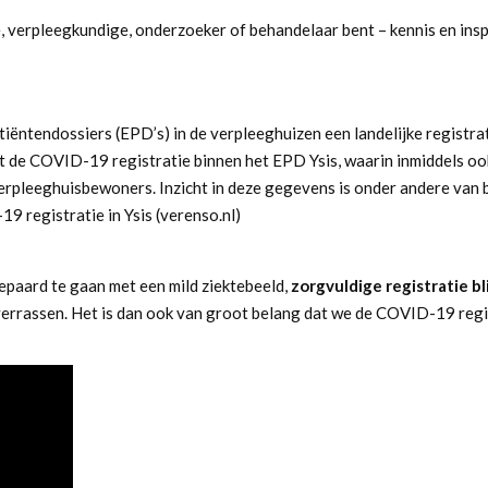
 verpleegkundige, onderzoeker of behandelaar bent – kennis en insp
tiëntendossiers (EPD’s) in de verpleeghuizen een landelijke regist
 de COVID-19 registratie binnen het EPD Ysis, waarin inmiddels oo
pleeghuisbewoners. Inzicht in deze gegevens is onder andere van b
9 registratie in Ysis (verenso.nl)
aard te gaan met een mild ziektebeeld,
zorgvuldige registratie bli
rassen. Het is dan ook van groot belang dat we de COVID-19 registr