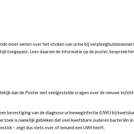
ende moet weten over het sticken van urine bij verpleeghuisbewoners
altijd toegepast. Lees daarom de informatie op de poster, bespreek h
Bekijk dan de
Poster met veelgestelde vragen
over de nieuwe inzich
s een bevestiging van de diagnose urineweginfectie (UWI) bij kwetsb
erzoek is namelijk gebleken dat veel kwetsbare ouderen bacteriën in
estick – zegt dus niets over of iemand een UWI heeft.