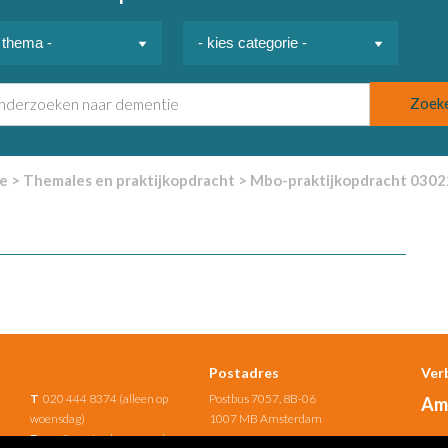
e
>
Themales en praktijkopdracht
>
Mbo-praktijkopdracht 030
Postadres
Ver
T
020 444 8374 (alleen op
Postbus 7057, 8B-06
Am
woensdag)
1007 MB Amsterdam
E
uno@amsterdamumc.nl