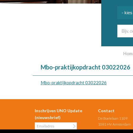
Hom
Mbo-praktijkopdracht 03022026
Mbo-praktijkopdracht 03022026
Inschrijven UNO Update
Contact
(nieuwsbrief)
De Boelelaan 1109
1081 HV Amsterdam