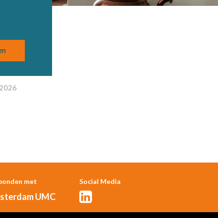
22026
bonden met
Social Media
sterdam UMC