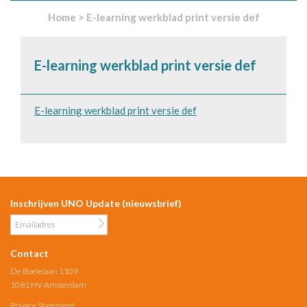
Home
>
E-learning werkblad print versie def
E-learning werkblad print versie def
E-learning werkblad print versie def
Inschrijven UNO Update (nieuwsbrief)
Contact
De Boelelaan 1109
1081 HV Amsterdam
Privacy Statement