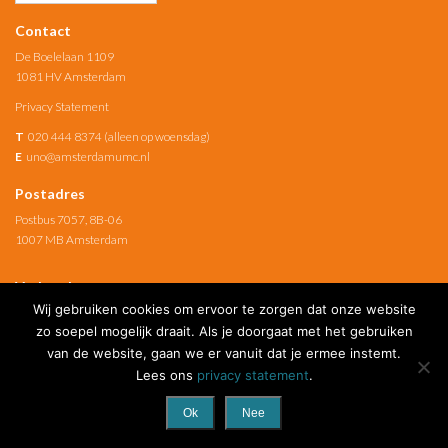
Contact
De Boelelaan 1109
1081 HV Amsterdam
Privacy Statement
T
020 444 8374 (alleen op woensdag)
E
uno@amsterdamumc.nl
Postadres
Postbus 7057, 8B-06
1007 MB Amsterdam
Verbonden met
Wij gebruiken cookies om ervoor te zorgen dat onze website
Amsterdam UMC
zo soepel mogelijk draait. Als je doorgaat met het gebruiken
van de website, gaan we er vanuit dat je ermee instemt.
Social Media
Lees ons
privacy statement
.
Ok
Nee