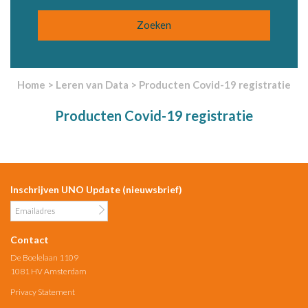
Home
>
Leren van Data
>
Producten Covid-19 registratie
Producten Covid-19 registratie
Inschrijven UNO Update (nieuwsbrief)
Contact
De Boelelaan 1109
1081 HV Amsterdam
Privacy Statement