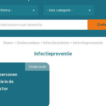
Home
>
Onderzoeken
>
Infectieziekten
>
Infectiepreventie
Infectiepreventie
Onderzoek
tpersonen
ie in de
ctor