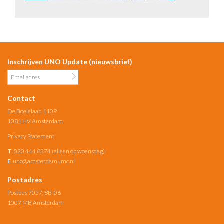
Inschrijven UNO Update (nieuwsbrief)
Contact
De Boelelaan 1109
1081 HV Amsterdam
Privacy Statement
T
020 444 8374 (alleen op woensdag)
E
uno@amsterdamumc.nl
Postadres
Postbus 7057, 8B-06
1007 MB Amsterdam