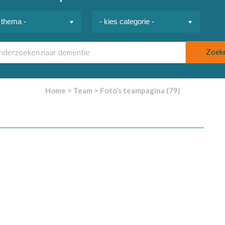
Home
>
Team
>
Foto’s teampagina (79)