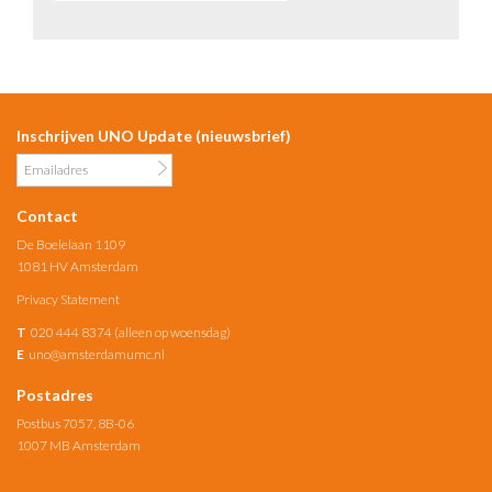
Inschrijven UNO Update (nieuwsbrief)
Contact
De Boelelaan 1109
1081 HV Amsterdam
Privacy Statement
T
020 444 8374 (alleen op woensdag)
E
uno@amsterdamumc.nl
Postadres
Postbus 7057, 8B-06
1007 MB Amsterdam