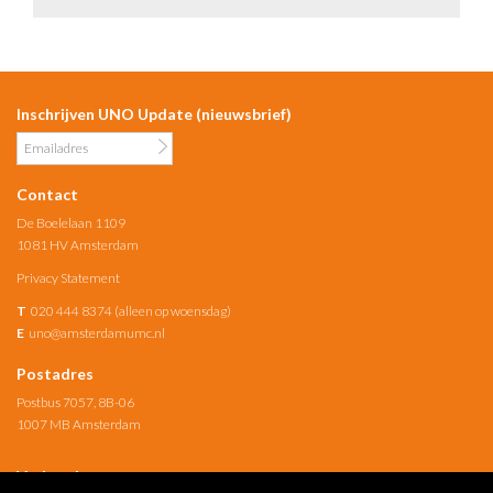
Inschrijven UNO Update (nieuwsbrief)
Contact
De Boelelaan 1109
1081 HV Amsterdam
Privacy Statement
T
020 444 8374 (alleen op woensdag)
E
uno@amsterdamumc.nl
Postadres
Postbus 7057, 8B-06
1007 MB Amsterdam
Verbonden met