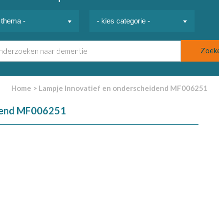
Home
>
Lampje Innovatief en onderscheidend MF006251
idend MF006251