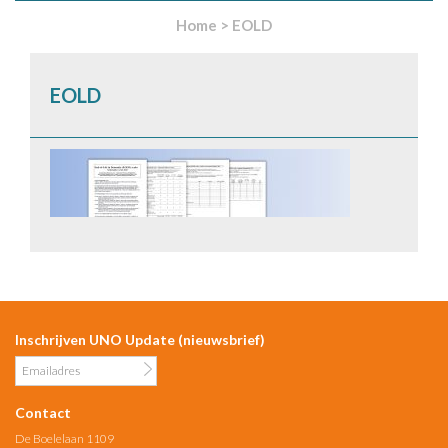
Home
>
EOLD
EOLD
Inschrijven UNO Update (nieuwsbrief)
Contact
De Boelelaan 1109