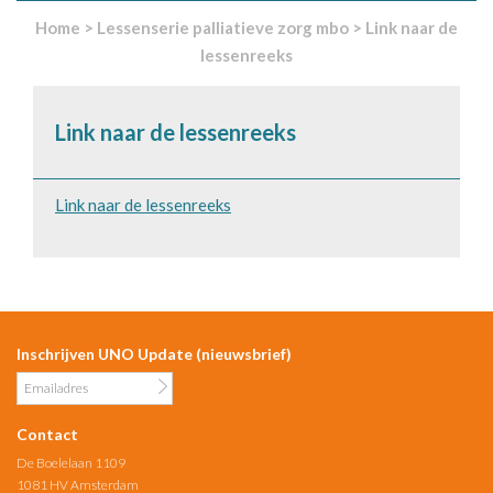
Home
>
Lessenserie palliatieve zorg mbo
>
Link naar de
lessenreeks
Link naar de lessenreeks
Link naar de lessenreeks
Inschrijven UNO Update (nieuwsbrief)
Contact
De Boelelaan 1109
1081 HV Amsterdam