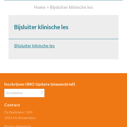
Home
>
Bijsluiter klinische les
Bijsluiter klinische les
Bijsluiter klinische les
Inschrijven UNO Update (nieuwsbrief)
Contact
De Boelelaan 1109
1081 HV Amsterdam
Privacy Statement