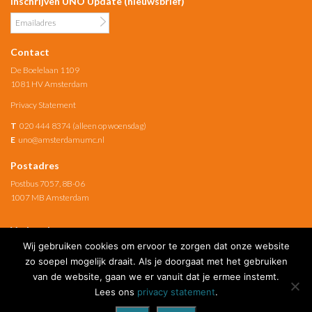
Inschrijven UNO Update (nieuwsbrief)
Contact
De Boelelaan 1109
1081 HV Amsterdam
Privacy Statement
T
020 444 8374 (alleen op woensdag)
E
uno@amsterdamumc.nl
Postadres
Postbus 7057, 8B-06
1007 MB Amsterdam
Verbonden met
Wij gebruiken cookies om ervoor te zorgen dat onze website
Amsterdam UMC
zo soepel mogelijk draait. Als je doorgaat met het gebruiken
van de website, gaan we er vanuit dat je ermee instemt.
Social Media
Lees ons
privacy statement
.