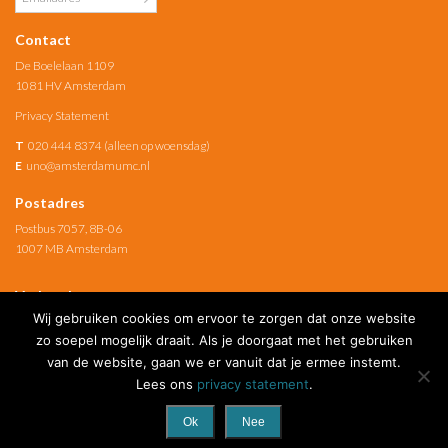
Contact
De Boelelaan 1109
1081 HV Amsterdam
Privacy Statement
T
020 444 8374 (alleen op woensdag)
E
uno@amsterdamumc.nl
Postadres
Postbus 7057, 8B-06
1007 MB Amsterdam
Verbonden met
Wij gebruiken cookies om ervoor te zorgen dat onze website
Amsterdam UMC
zo soepel mogelijk draait. Als je doorgaat met het gebruiken
van de website, gaan we er vanuit dat je ermee instemt.
Social Media
Lees ons
privacy statement
.
Ok
Nee