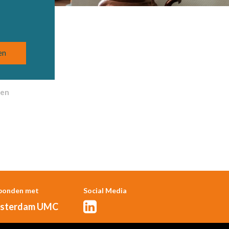
nen
bonden met
Social Media
sterdam UMC