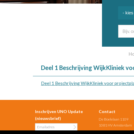
H
Deel 1 Beschrijving WijkKliniek vo
Deel 1 Beschrijving WijkKliniek voor projectpl
Inschrijven UNO Update
Contact
(nieuwsbrief)
De Boelelaan 1109
1081 HV Amsterdam