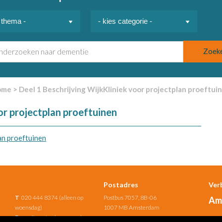
ome
>
Deel 1 Beschrijving WijkKliniek voor projectplan proeftui
or projectplan proeftuinen
an proeftuinen
Postadres
Ver
T
020 444 8374 (alleen op
Postbus 7057, 8B-06
Am
woensdag)
1007 MB Amsterdam
E
uno@amsterdamumc.nl