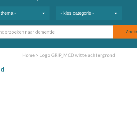
Home
>
Logo GRIP_MCD witte achtergrond
nd