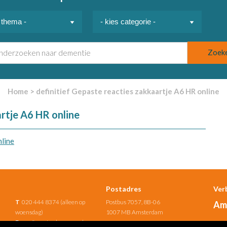
Home
>
definitief Gepaste reacties zakkaartje A6 HR online
artje A6 HR online
nline
Postadres
Ver
T
020 444 8374 (alleen op
Postbus 7057, 8B-06
Am
woensdag)
1007 MB Amsterdam
E
uno@amsterdamumc.nl