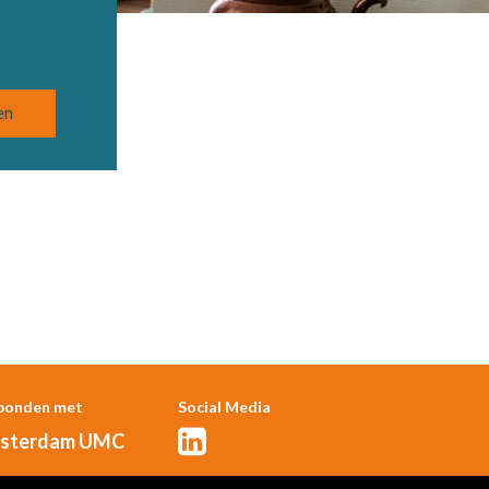
bonden met
Social Media
sterdam UMC