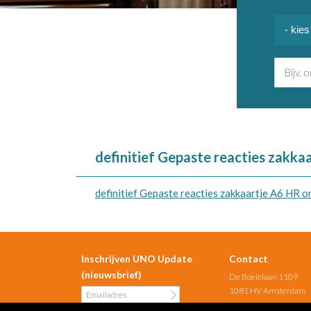
definitief Gepaste reacties zakka
definitief Gepaste reacties zakkaartje A6 HR o
Inschrijven UNO Update
Contact
(nieuwsbrief)
De Boelelaan 1109
1081 HV Amsterdam