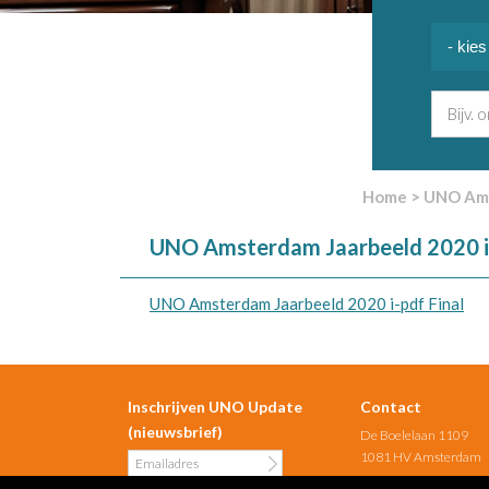
Home
>
UNO Ams
UNO Amsterdam Jaarbeeld 2020 i-
UNO Amsterdam Jaarbeeld 2020 i-pdf Final
Inschrijven UNO Update
Contact
(nieuwsbrief)
De Boelelaan 1109
1081 HV Amsterdam