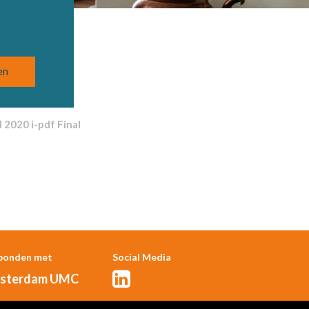
2020 i-pdf Final
bonden met
Social Media
sterdam UMC