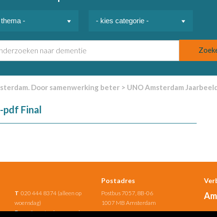
terdam. Door samenwerking beter
>
UNO Amsterdam Jaarbeeld 
pdf Final
Postadres
Ver
T
020 444 8374 (alleen op
Postbus 7057, 8B-06
Am
woensdag)
1007 MB Amsterdam
E
uno@amsterdamumc.nl