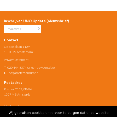
Inschrijven UNO Update (nieuwsbrief)
Contact
De Boelelaan 1109
1081 HV Amsterdam
Privacy Statement
T
020 444 8374 (alleen op woensdag)
E
uno@amsterdamumc.nl
Postadres
Postbus 7057, 8B-06
1007 MB Amsterdam
Verbonden met
Wij gebruiken cookies om ervoor te zorgen dat onze website
Amsterdam UMC