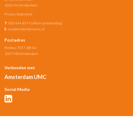
1081 HV Amsterdam
Privacy Statement
T
020 444 8374 (alleen op woensdag)
E
uno@amsterdamumc.nl
Postadres
Postbus 7057, 8B-06
1007 MB Amsterdam
Verbonden met
Amsterdam UMC
Social Media