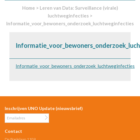
Home
>
Leren van Data: Surveillance (virale)
luchtweginfecties
>
Informatie_voor_bewoners_onderzoek_luchtweginfecties
Informatie_voor_bewoners_onderzoek_luch
Informatie_voor_bewoners_onderzoek_luchtweginfecties
Inschrijven UNO Update (nieuwsbrief)
Contact
De Boelelaan 1109