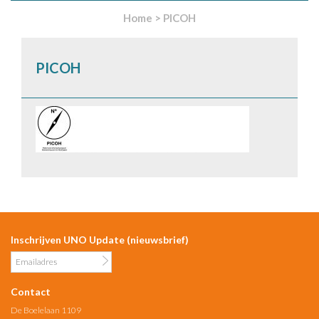
Home
>
PICOH
PICOH
Inschrijven UNO Update (nieuwsbrief)
Contact
De Boelelaan 1109