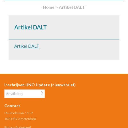
Home
>
Artikel DALT
Artikel DALT
Artikel DALT
Inschrijven UNO Update (nieuwsbrief)
Contact
De Boelelaan 1109
1081 HV Amsterdam
Privacy Statement