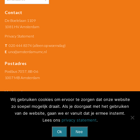
Contact
De Boelelaan 1109
1081 HV Amsterdam
Privacy Statement
T
020 444 8374 (alleen op woensdag)
E
uno@amsterdamumc.nl
Postadres
Postbus 7057, 8B-06
1007 MB Amsterdam
Verbonden met
Wij gebruiken cookies om ervoor te zorgen dat onze website
Amsterdam UMC
zo soepel mogelijk draait. Als je doorgaat met het gebruiken
van de website, gaan we er vanuit dat je ermee instemt.
Social Media
Lees ons
privacy statement
.
Ok
Nee