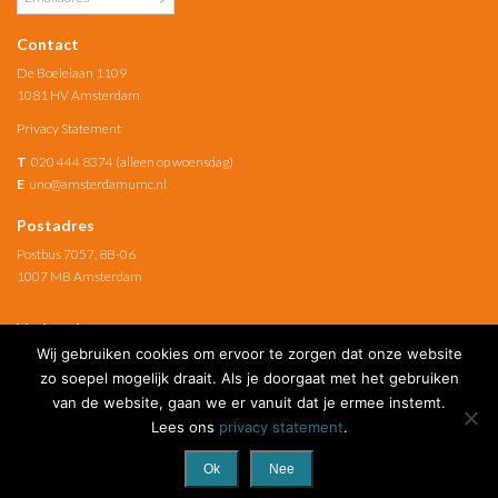
Contact
De Boelelaan 1109
1081 HV Amsterdam
Privacy Statement
T
020 444 8374 (alleen op woensdag)
E
uno@amsterdamumc.nl
Postadres
Postbus 7057, 8B-06
1007 MB Amsterdam
Verbonden met
Wij gebruiken cookies om ervoor te zorgen dat onze website
Amsterdam UMC
zo soepel mogelijk draait. Als je doorgaat met het gebruiken
van de website, gaan we er vanuit dat je ermee instemt.
Social Media
Lees ons
privacy statement
.
Ok
Nee