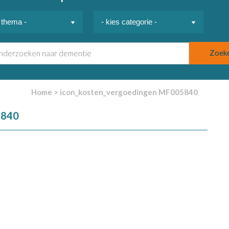
Home
>
icon_kosten_vergoedingen MF005840
5840