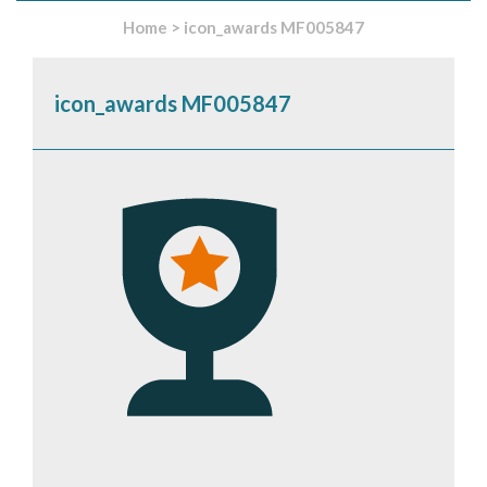
Home
>
icon_awards MF005847
icon_awards MF005847