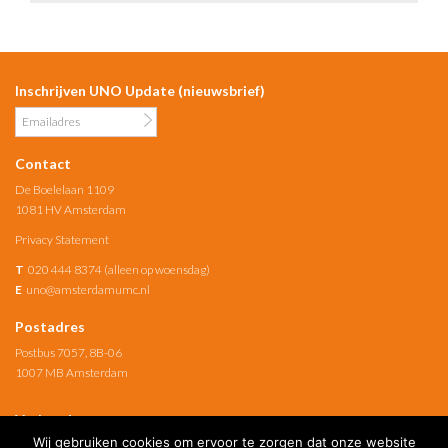
Inschrijven UNO Update (nieuwsbrief)
Contact
De Boelelaan 1109
1081 HV Amsterdam
Privacy Statement
T
020 444 8374 (alleen op woensdag)
E
uno@amsterdamumc.nl
Postadres
Postbus 7057, 8B-06
1007 MB Amsterdam
Verbonden met
Wij gebruiken cookies om ervoor te zorgen dat onze website