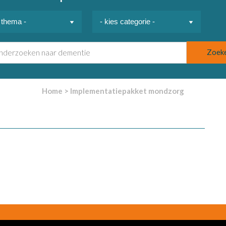
Home
>
Implementatiepakket mondzorg
Postadres
Ver