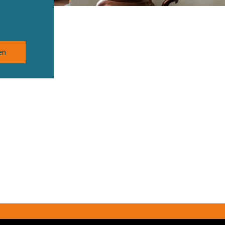
bonden met
Social Media