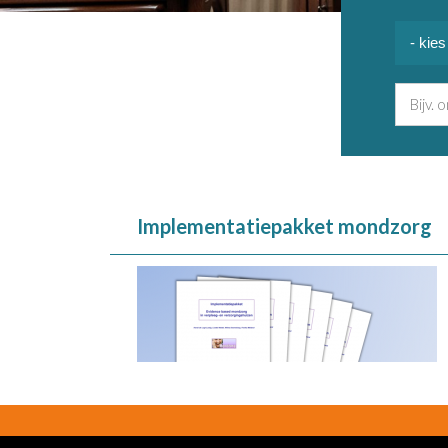
Implementatiepakket mondzorg
Inschrijven UNO Update
Contact