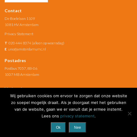
Contact
De Boelelaan 1109
1081 HV Amsterdam
Privacy Statement
T
020 444 8374 (alleen op woensdag)
E
uno@amsterdamumc.nl
Postadres
Postbus 7057, 8B-06
1007 MB Amsterdam
Verbonden met
Wij gebruiken cookies om ervoor te zorgen dat onze website
Amsterdam UMC
zo soepel mogelijk draait. Als je doorgaat met het gebruiken
van de website, gaan we er vanuit dat je ermee instemt.
Social Media
Lees ons
privacy statement
.
Ok
Nee