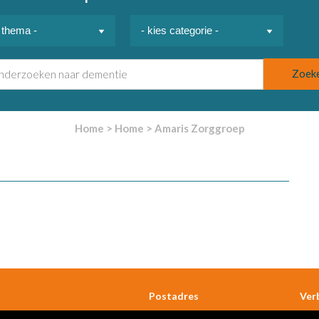
Home
>
Home
>
Amaris Zorggroep
Postadres
Ver
T
020 444 8374 (alleen op
Postbus 7057, 8B-06
Am