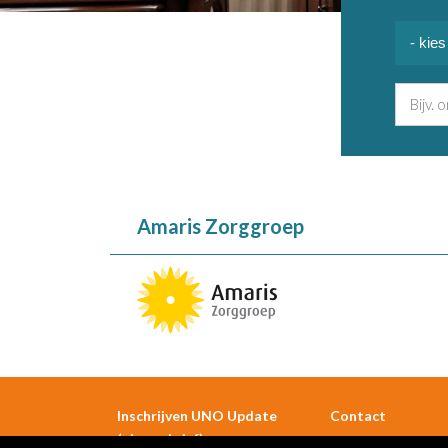
Amaris Zorggroep
Inschrijven UNO Update
Contact
(nieuwsbrief)
De Boelelaan 1109