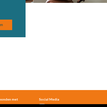
bonden met
Social Media
sterdam UMC