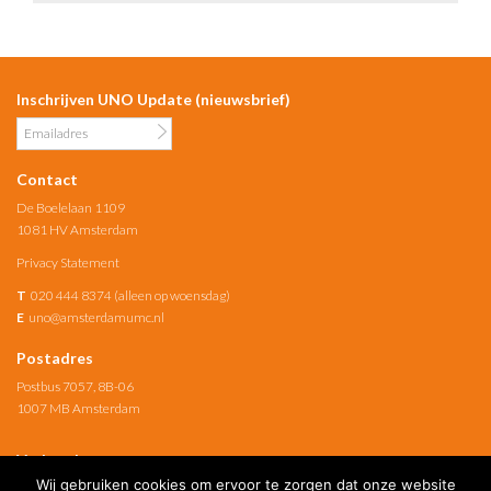
Inschrijven UNO Update (nieuwsbrief)
Contact
De Boelelaan 1109
1081 HV Amsterdam
Privacy Statement
T
020 444 8374 (alleen op woensdag)
E
uno@amsterdamumc.nl
Postadres
Postbus 7057, 8B-06
1007 MB Amsterdam
Verbonden met
Wij gebruiken cookies om ervoor te zorgen dat onze website